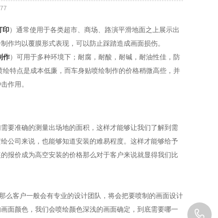
77
打印
）通常使用于各类超市、商场、路演平滑地面之上展示出
绘制作均以覆膜形式表现，可以防止踩踏造成画面损伤。
制作
）可用于多种环境下；耐腐，耐酸，耐碱，耐油性佳，防
喷绘特点是成本低廉，而车身贴喷绘制作的价格稍微高些，并
冲击作用。
需要准确的测量出场地的面积，这样才能够让我们了解到需
喷绘公司来说，也能够知道安装的难易程度。这样才能够给予
装的报价成为高空安装的价格那么对于客户来说就显得我们比
那么客户一般会有专业的设计团队，将会把要喷制的画面设计
的画面颜色，我们会喷绘颜色深浅的画面确定，到底需要哪一
1