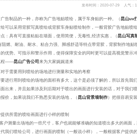
发布时间：2020-07-29
人气：
1
告制品的一种，亦称为广告地贴喷绘，属于车身贴的一种。（
昆山uv
喷绘可以采用背胶写真喷绘或背胶车身贴喷绘制作，一般背胶广告地贴喷
：具有可直接粘贴在墙面，使用简便，无毒性,经济实惠，（
昆山写真
具有阻燃、耐油、耐水、粘合力强、脚感舒适等特点带背胶，背胶制作地贴
掉的优势。可指示和警示作用，使得保障安全的同时更可以提高视觉警示
流程——
昆山广告公司
来为大家娓娓道来
要对于需要用到喷绘的场地进行测量和实地的考察
进行用到喷绘的场地的面积有多大，这个是必须了解的，所以首先我们
画面出来，并且如果涉及到后期对于喷出的画面进行安装的话，对于我们
的报价，如果说我们不熟悉安装的场地，（
昆山背景墙制作
）把很容易安
户提供所需的喷绘画面进行小样的喷制
户测量出场地的一些尺寸，客户也就能够准确的知道喷出多大的画面，
交代我们喷绘公司，进行画面的喷制（一般说小样），一般根据客户提供