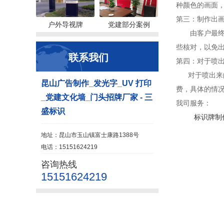
种颜色的画面
第三：制作出
户外导视牌
党建部分案例
由客户最终确
些核对，以免
联系我们
第四：对于喷
对于喷出来的
昆山广告制作_发光字_UV 打印
费，具体的情
_党建文化墙_门头招牌厂家 - 三
我司服务：
盛标识
标识牌制
地址：昆山市玉山镇富士康路1388号
电话：15151624219
咨询热线
15151624219