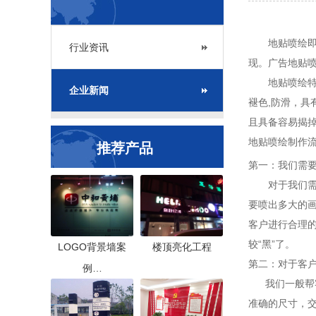
地贴喷绘即广
行业资讯
现。广告地贴
地贴喷绘特点
企业新闻
褪色,防滑，
且具备容易揭
地贴喷绘
制作
推荐产品
第一：我们需
对于我们需要
要喷出多大的
客户进行合理
较“黑”了。
LOGO背景墙案
楼顶亮化工程
第二：对于客
例…
我们一般帮客
准确的尺寸，